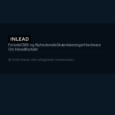
Forside
CMS og Nyhedsmails
Skærmløsninger
Hardware
Om Inlead
Kontakt
© 2026 Inlead. Alle rettigheder forbeholdes.